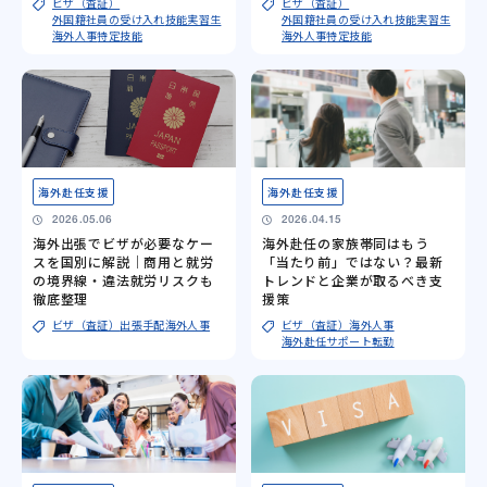
ビザ（査証）
ビザ（査証）
外国籍社員の受け入れ
技能実習生
外国籍社員の受け入れ
技能実習生
海外人事
特定技能
海外人事
特定技能
海外赴任支援
海外赴任支援
2026.05.06
2026.04.15
海外出張でビザが必要なケー
海外赴任の家族帯同はもう
スを国別に解説｜商用と就労
「当たり前」ではない？最新
の境界線・違法就労リスクも
トレンドと企業が取るべき支
徹底整理
援策
ビザ（査証）
出張手配
海外人事
ビザ（査証）
海外人事
海外赴任サポート
転勤