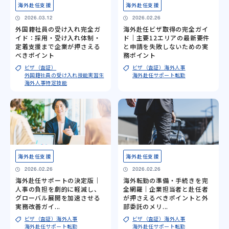
海外赴任支援
海外赴任支援
2026.03.12
2026.02.26
外国籍社員の受け入れ完全ガ
海外赴任ビザ取得の完全ガイ
イド：採用・受け入れ体制・
ド｜主要12エリアの最新要件
定着支援まで企業が押さえる
と申請を失敗しないための実
べきポイント
務ポイント
ビザ（査証）
ビザ（査証）
海外人事
外国籍社員の受け入れ
技能実習生
海外赴任サポート
転勤
海外人事
特定技能
海外赴任支援
海外赴任支援
2026.02.26
2026.02.26
海外赴任サポートの決定版｜
海外転勤の準備・手続きを完
人事の負担を劇的に軽減し、
全網羅｜企業担当者と赴任者
グローバル展開を加速させる
が押さえるべきポイントと外
実務改善ガイ...
部委託のメリ...
ビザ（査証）
海外人事
ビザ（査証）
海外人事
海外赴任サポート
転勤
海外赴任サポート
転勤