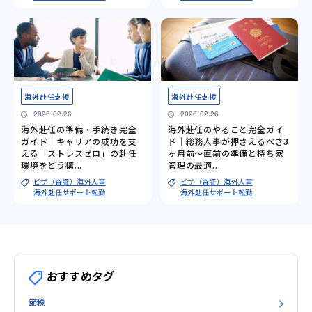
海外赴任支援
海外赴任支援
2026.02.26
2026.02.26
海外赴任の準備・手続き完全
海外赴任のやること完全ガイ
ガイド｜キャリアの成功を支
ド｜総務人事が押さえるべき3
える「ストレスゼロ」の赴任
ヶ月前～直前の準備と持ち家
環境をどう構...
管理の最適...
ビザ（査証）
海外人事
ビザ（査証）
海外人事
海外赴任サポート
転勤
海外赴任サポート
転勤
おすすめタグ
節税