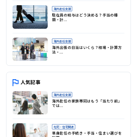
海外赴任支援
特定技能
駐在員の給与はどう決める？手当の種
類・計...
技能実習生
家具付き賃貸
海外赴任支援
海外出張の日当はいくら？相場・計算方
駐在員規程
法・...
出張手配
コールセンター業務代行
人気記事
外国籍社員の受け入れ
海外赴任支援
海外赴任の家族帯同はもう「当たり前」
会員制リゾート
では...
海外赴任サポート
社宅・住宅関連
留守宅管理
単身赴任の手続き・手当・住まい選びを