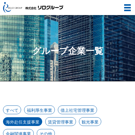
グループ企業一覧
すべて
福利厚⽣事業
借上社宅管理事業
海外赴任支援事業
賃貸管理事業
観光事業
金融関連事業
その他