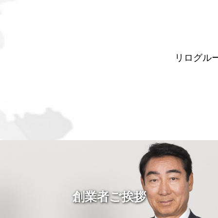
リログル
創業者ご挨拶