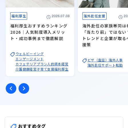
福利厚生
海外赴任支援
2026.07.08
20
福利厚生おすすめランキング
海外赴任の家族帯同は
2026｜人気制度導入メリッ
「当たり前」ではない
ト・成功事例まで徹底解説
トレンドと企業が取る
援策
ウェルビーイング
エンゲージメント
ビザ（査証）
海外人事
カフェテリアプラン
人的資本経営
海外赴任サポート
転勤
介護
健康経営
子育て支援
福利厚生
おすすめタグ