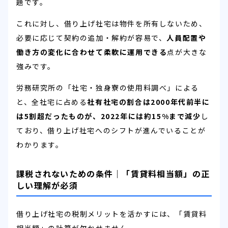
題です。
これに対し、借り上げ社宅は物件を所有しないため、
必要に応じて契約の追加・解約が容易で、
人員配置や
働き方の変化に合わせて柔軟に運用できる
点が大きな
強みです。
労務研究所の「社宅・独身寮の使用料調べ」による
と、全社宅に占める
社有社宅の割合は2000年代前半に
は5割超だったものが、2022年には約15%まで減少
し
ており、借り上げ社宅へのシフトが進んでいることが
わかります。
課税されないための条件｜「賃貸料相当額」の正
しい理解が必須
借り上げ社宅の税制メリットを活かすには、「賃貸料
相当額」の計算が欠かせません。