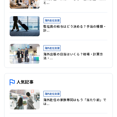
転勤
と...
不動産仲介
海外赴任支援
特定技能
駐在員の給与はどう決める？手当の種類・
計...
技能実習生
家具付き賃貸
海外赴任支援
海外出張の日当はいくら？相場・計算方
駐在員規程
法・...
出張手配
コールセンター業務代行
人気記事
外国籍社員の受け入れ
海外赴任支援
会員制リゾート
海外赴任の家族帯同はもう「当たり前」で
は...
海外赴任サポート