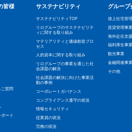
の皆様
サステナビリティ
グループ
サステナビリティTOP
借上社宅管
リログループのサステナビリテ
賃貸管理事
ィに関する取り組み
海外赴任支
マテリアリティと価値創造プロ
福利厚生事
セス
観光事業
人的資本に関する取り組み
金融関連事
リログループの事業を通じた社
会課題の解決
その他
社会課題の解決に向けた事業活
動の事例
るご質問
コーポレートガバナンス
コンプライアンス遵守の状況
へ
情報セキュリティ
レポート
従業員の状況
労務の状況