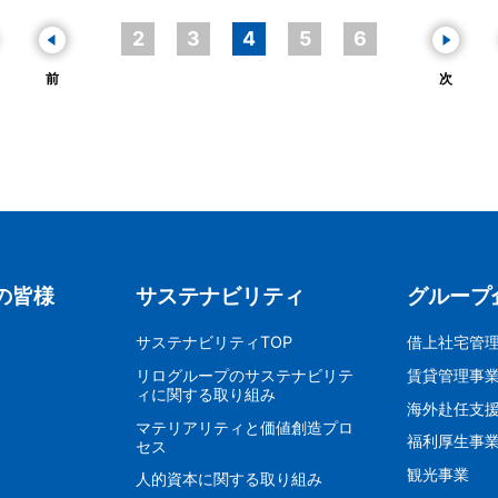
2
3
4
5
6
前
次
の皆様
サステナビリティ
グループ
サステナビリティTOP
借上社宅管
リログループのサステナビリテ
賃貸管理事
ィに関する取り組み
海外赴任支
マテリアリティと価値創造プロ
福利厚生事
セス
観光事業
人的資本に関する取り組み