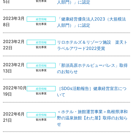
5日
観光事業
人部門）」に認定
2023年3月
「健康経営優良法人2023（大規模法
経営情報
8日
観光事業
人部門）」に認定
2023年2月
リロホテルズ＆リゾーツ施設 楽天ト
経営情報
22日
観光事業
ラベルアワード2022受賞
2023年2月
「那須高原ホテルビューパレス」取得
経営情報
13日
観光事業
のお知らせ
2022年10月
［SDGs活動報告］健康経営宣言につ
経営情報
19日
観光事業
いて
＜ホテル・旅館運営事業＞島根県津和
2022年6月
経営情報
野の温泉旅館【わた屋】取得のお知ら
21日
観光事業
せ