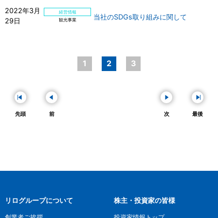
2022年3月
経営情報
当社のSDGs取り組みに関して
29日
観光事業
1
2
3
先頭
前
次
最後
リログループについて
株主・投資家の皆様
創業者ご挨拶
投資家情報トップ